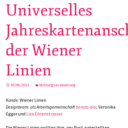
Universelles
Jahreskartenansc
der Wiener
Linien
30/06/2023
Nutzungsevaluierung
Kunde:
Wiener Linien
Designteam: als Arbeitsgemeinschaft
benutz-bar
,
Veronika
Egger und
Lisa Ehrenstrasser
Die Wiener Linien wollten ihre, per Post zugestellten,