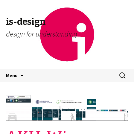
is-design
design for understanding
Skip
Suchen
Menu
to
nach:
content