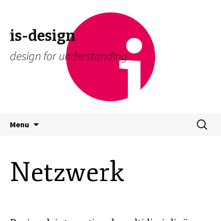
is-design
design for understanding
Skip
Suchen
Menu
to
nach:
content
Netzwerk